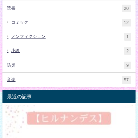
読書
20
コミック
12
ノンフィクション
1
小説
2
防災
9
音楽
57
最近の記事