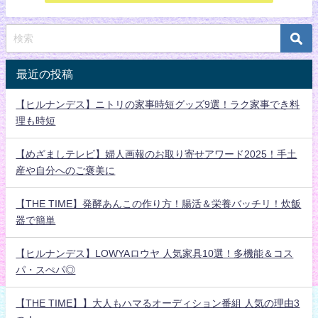
最近の投稿
【ヒルナンデス】ニトリの家事時短グッズ9選！ラク家事でき料
理も時短
【めざましテレビ】婦人画報のお取り寄せアワード2025！手土
産や自分へのご褒美に
【THE TIME】発酵あんこの作り方！腸活＆栄養バッチリ！炊飯
器で簡単
【ヒルナンデス】LOWYAロウヤ 人気家具10選！多機能＆コス
パ・スぺパ◎
【THE TIME】】大人もハマるオーディション番組 人気の理由3