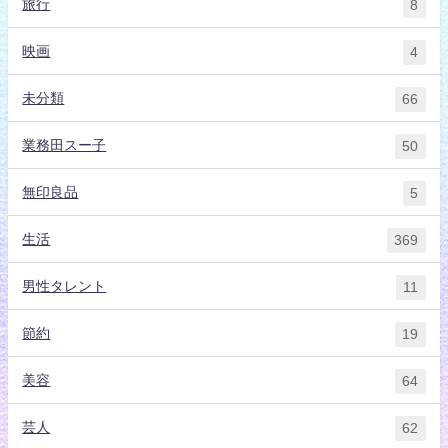
旅行
8
映画
4
未分類
66
業務田スー子
50
無印良品
5
生活
369
男性タレント
11
節約
19
美容
64
芸人
62