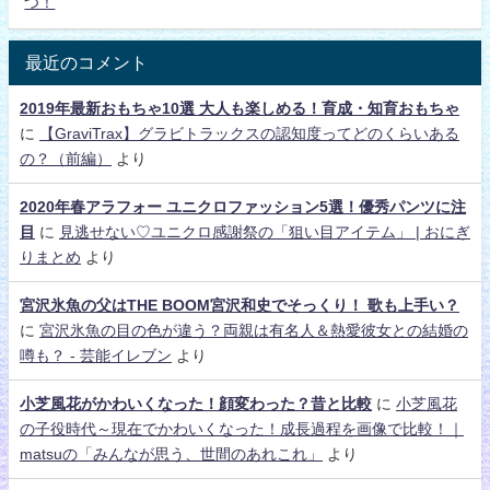
つ！
最近のコメント
2019年最新おもちゃ10選 大人も楽しめる！育成・知育おもちゃ
に
【GraviTrax】グラビトラックスの認知度ってどのくらいある
の？（前編）
より
2020年春アラフォー ユニクロファッション5選！優秀パンツに注
目
に
見逃せない♡ユニクロ感謝祭の「狙い目アイテム」 | おにぎ
りまとめ
より
宮沢氷魚の父はTHE BOOM宮沢和史でそっくり！ 歌も上手い？
に
宮沢氷魚の目の色が違う？両親は有名人＆熱愛彼女との結婚の
噂も？ - 芸能イレブン
より
小芝風花がかわいくなった！顔変わった？昔と比較
に
小芝風花
の子役時代～現在でかわいくなった！成長過程を画像で比較！｜
matsuの「みんなが思う、世間のあれこれ」
より