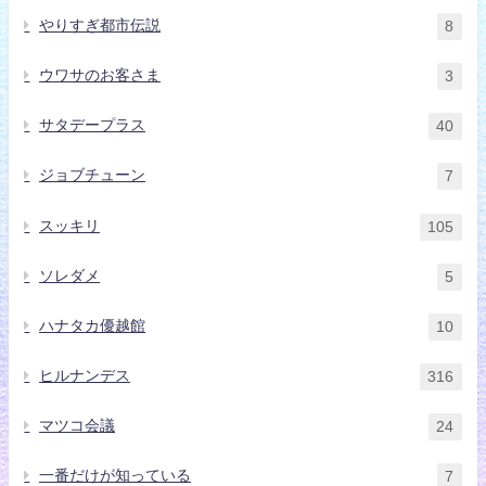
やりすぎ都市伝説
8
ウワサのお客さま
3
サタデープラス
40
ジョブチューン
7
スッキリ
105
ソレダメ
5
ハナタカ優越館
10
ヒルナンデス
316
マツコ会議
24
一番だけが知っている
7