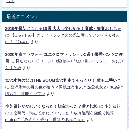
つ！
最近のコメント
2019年最新おもちゃ10選 大人も楽しめる！育成・知育おもちゃ
に
【GraviTrax】グラビトラックスの認知度ってどのくらいある
の？（前編）
より
2020年春アラフォー ユニクロファッション5選！優秀パンツに注
目
に
見逃せない♡ユニクロ感謝祭の「狙い目アイテム」 | おにぎ
りまとめ
より
宮沢氷魚の父はTHE BOOM宮沢和史でそっくり！ 歌も上手い？
に
宮沢氷魚の目の色が違う？両親は有名人＆熱愛彼女との結婚の
噂も？ - 芸能イレブン
より
小芝風花がかわいくなった！顔変わった？昔と比較
に
小芝風花
の子役時代～現在でかわいくなった！成長過程を画像で比較！｜
matsuの「みんなが思う、世間のあれこれ」
より