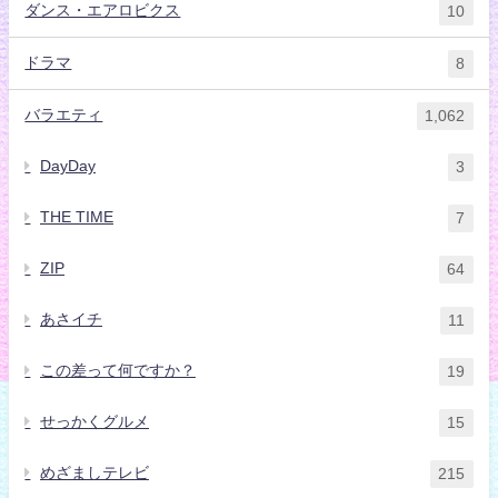
ダンス・エアロビクス
10
ドラマ
8
バラエティ
1,062
DayDay
3
THE TIME
7
ZIP
64
あさイチ
11
この差って何ですか？
19
せっかくグルメ
15
めざましテレビ
215