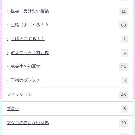
世界一受けたい授業
11
土曜はナニする！？
60
土曜ナニする！？
1
教えてもらう前と後
4
林先生の初耳学
24
王様のブランチ
8
ファッション
46
ブログ
5
マツコの知らない世界
29