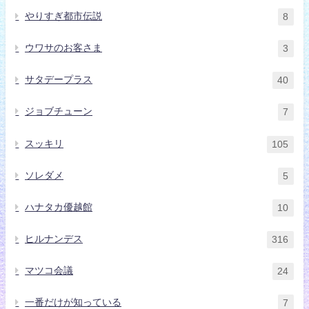
やりすぎ都市伝説
8
ウワサのお客さま
3
サタデープラス
40
ジョブチューン
7
スッキリ
105
ソレダメ
5
ハナタカ優越館
10
ヒルナンデス
316
マツコ会議
24
一番だけが知っている
7