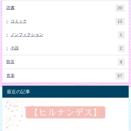
読書
20
コミック
12
ノンフィクション
1
小説
2
防災
9
音楽
57
最近の記事