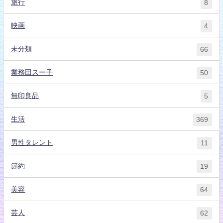
旅行
8
映画
4
未分類
66
業務田スー子
50
無印良品
5
生活
369
男性タレント
11
節約
19
美容
64
芸人
62