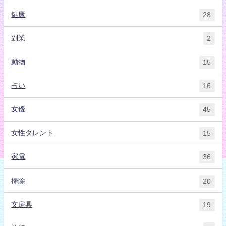
健康
28
副業
2
動物
15
占い
16
女優
45
女性タレント
15
家電
36
掃除
20
文房具
19