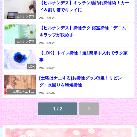
【ヒルナンデス】キッチン油汚れ掃除術！カー
ド＆割り箸でキレイに
ヒルナンデス
2020-09-23
【ヒルナンデス】掃除テク 浴室掃除！デニム
＆ラップが決め手
ヒルナンデス
2020-09-23
【LDK】トイレ掃除！週1簡単手入れでラク家
事
LDK
2020-06-23
[土曜はナニする]お掃除グッズ9選！リビン
グ・水回りを時短掃除
土曜はナニす
2020-05-07
る！？
1 / 2