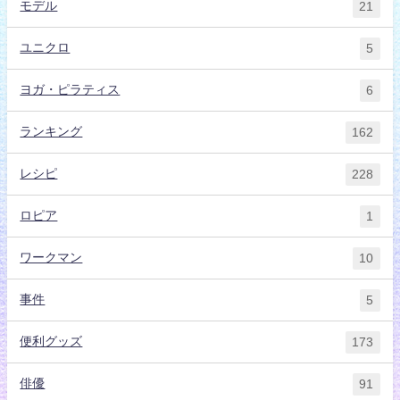
モデル
21
ユニクロ
5
ヨガ・ピラティス
6
ランキング
162
レシピ
228
ロピア
1
ワークマン
10
事件
5
便利グッズ
173
俳優
91