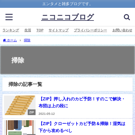
エンタメと雑多ブログです。
ニコニコブログ
ランキング
生活
TOP
サイトマップ
プライバシーポリシー
お問い合わせ
ホーム
掃除
掃除
掃除の記事一覧
【ZIP】押し入れのカビ予防！すのこで解決・
布団は上の段に
ZIP
2021-05-12
【ZIP】クローゼットカビ予防＆掃除！湿気は
下から攻めるべし