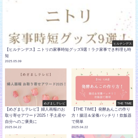
ヒルナンデス
【ヒルナンデス】ニトリの家事時短グッズ9選！ラク家事でき料理も時
短
2025.05.09
めざましテレビ
THE TIME
【めざましテレビ】婦人画報のお
【THE TIME】発酵あんこの作り
取り寄せアワード2025！手土産や
方！腸活＆栄養バッチリ！炊飯器
自分へのご褒美に
で簡単
2025.04.22
2025.04.22