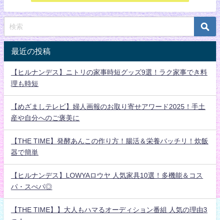
最近の投稿
【ヒルナンデス】ニトリの家事時短グッズ9選！ラク家事でき料
理も時短
【めざましテレビ】婦人画報のお取り寄せアワード2025！手土
産や自分へのご褒美に
【THE TIME】発酵あんこの作り方！腸活＆栄養バッチリ！炊飯
器で簡単
【ヒルナンデス】LOWYAロウヤ 人気家具10選！多機能＆コス
パ・スぺパ◎
【THE TIME】】大人もハマるオーディション番組 人気の理由3