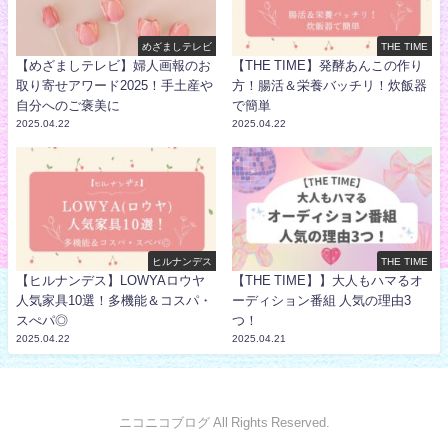
めざましテレビ
THE TIME
【めざましテレビ】婦人画報のお
【THE TIME】発酵あんこの作り
取り寄せアワード2025！手土産や
方！腸活＆栄養バッチリ！炊飯器
自分へのご褒美に
で簡単
2025.04.22
2025.04.22
ヒルナンデス
THE TIME
【ヒルナンデス】LOWYAロウヤ
【THE TIME】】大人もハマるオ
人気家具10選！多機能＆コスパ・
ーディション番組 人気の理由3
スぺパ◎
つ！
2025.04.22
2025.04.21
ニコニコブログ All Rights Reserved.