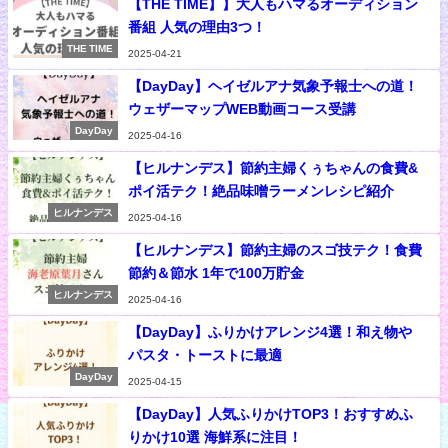
【THE TIME】】大人もハマるオーディション
番組 人気の理由3つ！
THE TIME
2025-04-21
【DayDay】ヘイゼルアナ気象予報士への道！
ウェザーマップWEB動画コース受講
DayDay
2025-04-16
【ヒルナンデス】節約主婦くぅちゃんの食費&
ポイ活テク！絶品味噌ラーメンレシピ紹介
ヒルナンデス
2025-04-16
【ヒルナンデス】節約主婦のスゴ技テク！食費
節約＆節水 1年で100万貯金
ヒルナンデス
2025-04-16
【DayDay】ふりかけアレンジ4選！和え物や
パスタ・トーストに最適
DayDay
2025-04-15
【DayDay】人気ふりかけTOP3！おすすめふ
りかけ10選 海鮮系に注目！