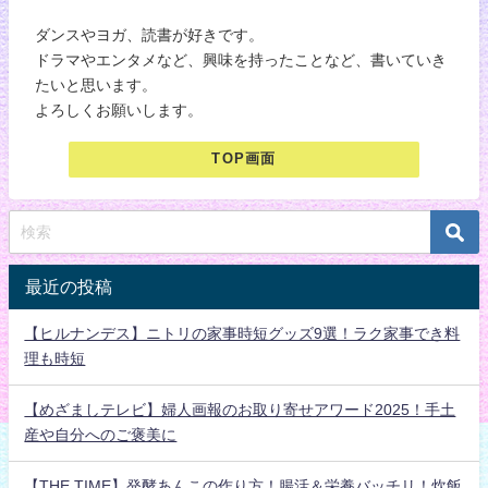
ダンスやヨガ、読書が好きです。
ドラマやエンタメなど、興味を持ったことなど、書いていき
たいと思います。
よろしくお願いします。
TOP画面
最近の投稿
【ヒルナンデス】ニトリの家事時短グッズ9選！ラク家事でき料
理も時短
【めざましテレビ】婦人画報のお取り寄せアワード2025！手土
産や自分へのご褒美に
【THE TIME】発酵あんこの作り方！腸活＆栄養バッチリ！炊飯