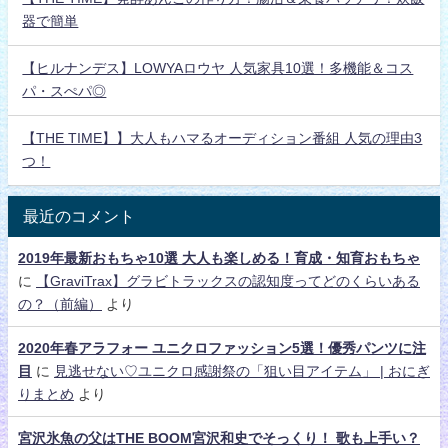
器で簡単
【ヒルナンデス】LOWYAロウヤ 人気家具10選！多機能＆コス
パ・スぺパ◎
【THE TIME】】大人もハマるオーディション番組 人気の理由3
つ！
最近のコメント
2019年最新おもちゃ10選 大人も楽しめる！育成・知育おもちゃ
に
【GraviTrax】グラビトラックスの認知度ってどのくらいある
の？（前編）
より
2020年春アラフォー ユニクロファッション5選！優秀パンツに注
目
に
見逃せない♡ユニクロ感謝祭の「狙い目アイテム」 | おにぎ
りまとめ
より
宮沢氷魚の父はTHE BOOM宮沢和史でそっくり！ 歌も上手い？