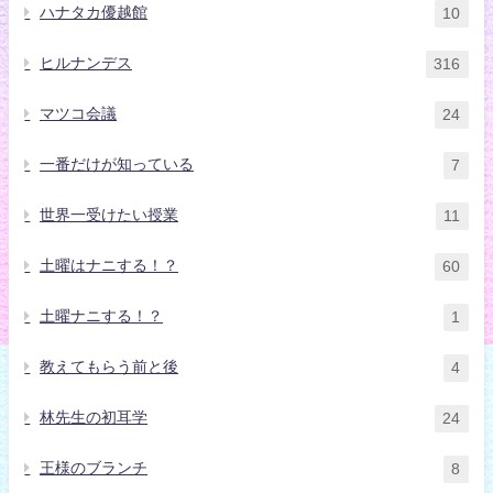
ハナタカ優越館
10
ヒルナンデス
316
マツコ会議
24
一番だけが知っている
7
世界一受けたい授業
11
土曜はナニする！？
60
土曜ナニする！？
1
教えてもらう前と後
4
林先生の初耳学
24
王様のブランチ
8