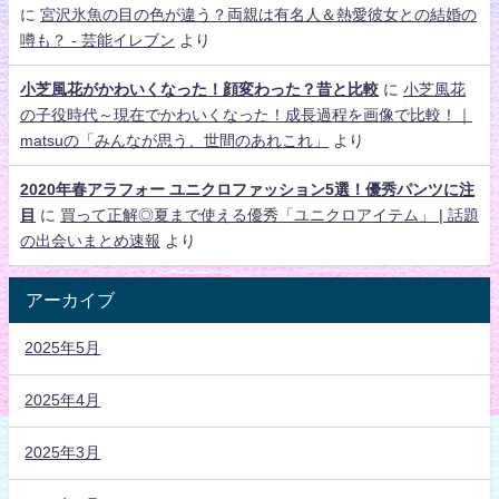
に
宮沢氷魚の目の色が違う？両親は有名人＆熱愛彼女との結婚の
噂も？ - 芸能イレブン
より
小芝風花がかわいくなった！顔変わった？昔と比較
に
小芝風花
の子役時代～現在でかわいくなった！成長過程を画像で比較！｜
matsuの「みんなが思う、世間のあれこれ」
より
2020年春アラフォー ユニクロファッション5選！優秀パンツに注
目
に
買って正解◎夏まで使える優秀「ユニクロアイテム」 | 話題
の出会いまとめ速報
より
アーカイブ
2025年5月
2025年4月
2025年3月