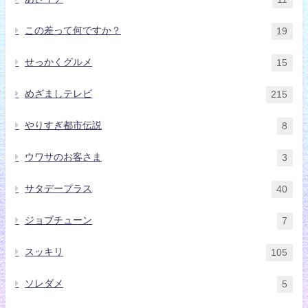
この差って何ですか？
19
せっかくグルメ
15
めざましテレビ
215
やりすぎ都市伝説
8
ウワサのお客さま
3
サタデープラス
40
ジョブチューン
7
スッキリ
105
ソレダメ
5