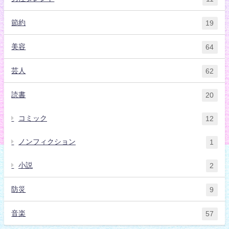
節約
19
美容
64
芸人
62
読書
20
コミック
12
ノンフィクション
1
小説
2
防災
9
音楽
57