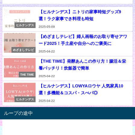
【ヒルナンデス】ニトリの家事時短グッズ9
選！ラク家事でき料理も時短
ヒルナンデス
2025-05-09
【めざましテレビ】婦人画報のお取り寄せアワ
ード2025！手土産や自分へのご褒美に
めざましテレビ
2025-04-22
【THE TIME】発酵あんこの作り方！腸活＆栄
養バッチリ！炊飯器で簡単
THE TIME
2025-04-22
【ヒルナンデス】LOWYAロウヤ 人気家具10
選！多機能＆コスパ・スぺパ◎
ヒルナンデス
2025-04-22
ループの途中