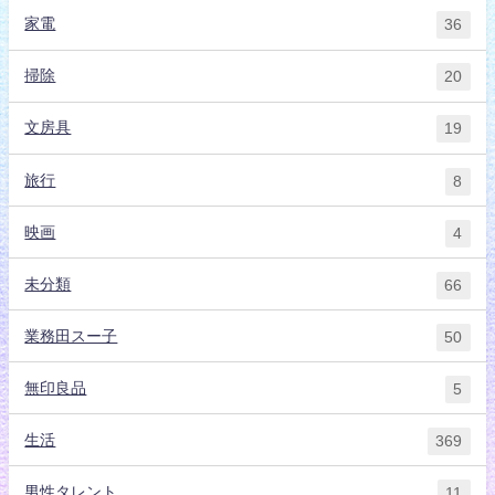
家電
36
掃除
20
文房具
19
旅行
8
映画
4
未分類
66
業務田スー子
50
無印良品
5
生活
369
男性タレント
11