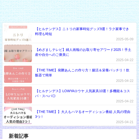
【ヒルナンデス】ニトリの家事時短グッズ9選！ラク家事でき
料理も時短
2025-05-09
【めざましテレビ】婦人画報のお取り寄せアワード2025！手土
産や自分へのご褒美に
2025-04-22
【THE TIME】発酵あんこの作り方！腸活＆栄養バッチリ！炊
飯器で簡単
2025-04-22
【ヒルナンデス】LOWYAロウヤ 人気家具10選！多機能＆コス
パ・スぺパ◎
2025-04-22
【THE TIME】】大人もハマるオーディション番組 人気の理由
3つ！
2025-04-21
新着記事