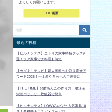
よろしくお願いします。
TOP画面
最近の投稿
【ヒルナンデス】ニトリの家事時短グッズ9
選！ラク家事でき料理も時短
【めざましテレビ】婦人画報のお取り寄せア
ワード2025！手土産や自分へのご褒美に
【THE TIME】発酵あんこの作り方！腸活＆
栄養バッチリ！炊飯器で簡単
【ヒルナンデス】LOWYAロウヤ 人気家具10
選！多機能＆コスパ・スぺパ◎