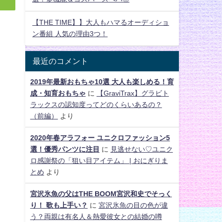
【THE TIME】】大人もハマるオーディショ
ン番組 人気の理由3つ！
最近のコメント
2019年最新おもちゃ10選 大人も楽しめる！育
成・知育おもちゃ
に
【GraviTrax】グラビト
ラックスの認知度ってどのくらいあるの？
（前編）
より
2020年春アラフォー ユニクロファッション5
選！優秀パンツに注目
に
見逃せない♡ユニク
ロ感謝祭の「狙い目アイテム」 | おにぎりま
とめ
より
宮沢氷魚の父はTHE BOOM宮沢和史でそっく
り！ 歌も上手い？
に
宮沢氷魚の目の色が違
う？両親は有名人＆熱愛彼女との結婚の噂