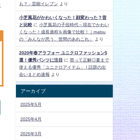
も？ - 芸能イレブン
より
誌
小芝風花がかわいくなった！顔変わった？昔
と比較
に
小芝風花の子役時代～現在でかわい
くなった！成長過程を画像で比較！｜matsu
の「みんなが思う、世間のあれこれ」
より
2020年春アラフォー ユニクロファッション5
選！優秀パンツに注目
に
買って正解◎夏まで
使える優秀「ユニクロアイテム」 | 話題の出
会いまとめ速報
より
アーカイブ
2025年5月
2025年4月
2025年3月