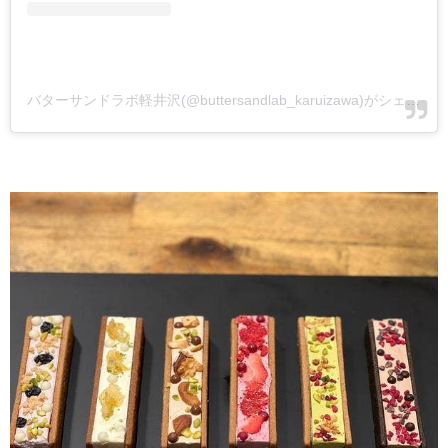
バターサンドラボ軽井沢(@buttersandlab_karuizawa)がシェアした投稿