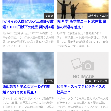
グルメ
林先生の初耳学
[かりそめ天国]グルメ王渡部が厳
[初耳学]高学歴ニート 武井壮 最
選！1000円以下の絶品 麺&丼4選
強の武器を使え！
1月24日に放送された「マツコ＆有吉 か
1月12日に放送された「林先生の初耳
りそめ天国」で、グルメ王の渡部さんが厳
学」、高学歴ニート第4弾の講師は、武井
選した1000円以下の絶品！麺＆丼4品を紹
壮さん。芸能界1の肉体派タレント。 39歳
介していました。 グ...
で芸能界入りする以前、1...
モデル
ヨガ・ピラティス
西山茉希と早乙女太一 DVで離
ピラティスって？ピラティスの
婚？なれそめも調査！
効果は？
ファッションモデルでタレントの西山茉希
スポーツクラブでヨガと並んで人気のある
さん。 26日、夫早乙女太一さんとの離婚
ピラティス。 ヨガに比べると歴史は浅い
を発表しました。 2013年に結婚し、2児の
ですが、身体の機能をアップさせてくれる