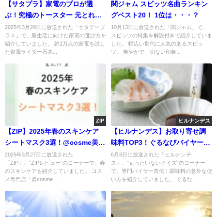
【サタプラ】家電のプロが選
関ジャム スピッツ名曲ランキン
ぶ！究極のトースター 元とれる
グベスト20！ 1位は・・・？
家電2選 ！
2025年3月29日に放送された「サタデープ
10月13日に放送された「関ジャム」で、
ラス」で、新生活に向けた家電の選び方を
スピッツの特集を解説付きで紹介していま
紹介していました。 約1万点の家電を試し
した。 幅広い世代に人気のあるスピッ
た家電ライター石井...
ツ。 爽やかで、切ない印象...
ZIP
ヒルナンデス
【ZIP】2025年春のスキンケア
【ヒルナンデス】お取り寄せ調
シートマスク3選！@cosme美容
味料TOP3！ぐるなびバイヤー絶
部員おすすめ
賛
2025年3月27日に放送された
6月8日に放送された「ヒルナンデ
「ZIP」、”ZIPレビュー”のコーナーで、春
ス」、”もったいないクイズ”のコーナー
のスキンケアを紹介していました。 コス
で、専門バイヤー直伝！調味料の意外な使
メ専門店「@cosme ...
い方を紹介していました。 ぐるな...