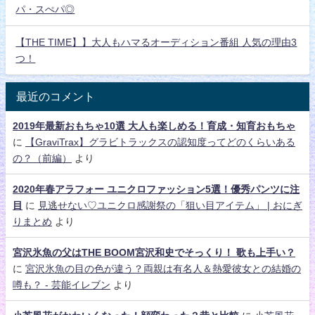
パ・スぺパ◎
【THE TIME】】大人もハマるオーディション番組 人気の理由3
つ！
最近のコメント
2019年最新おもちゃ10選 大人も楽しめる！育成・知育おもちゃ
に
【GraviTrax】グラビトラックスの認知度ってどのくらいある
の？（前編）
より
2020年春アラフォー ユニクロファッション5選！優秀パンツに注
目
に
見逃せない♡ユニクロ感謝祭の「狙い目アイテム」 | おにぎ
りまとめ
より
宮沢氷魚の父はTHE BOOM宮沢和史でそっくり！ 歌も上手い？
に
宮沢氷魚の目の色が違う？両親は有名人＆熱愛彼女との結婚の
噂も？ - 芸能イレブン
より