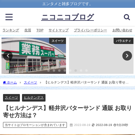
エンタメと雑多ブログです。
ニコニコブログ
ランキング
生活
TOP
サイトマップ
プライバシーポリシー
お問い合わせ
スイーツ
バラエティ
ホーム
スイーツ
【ヒルナンデス】軽井沢バターサンド 通販 お取り寄せ方
法は？
スイーツ
ヒルナンデス
【ヒルナンデス】軽井沢バターサンド 通販 お取り
寄せ方法は？
当サイトはプロモーションが含まれています
2022-08-19
2022-08-19
5分28秒