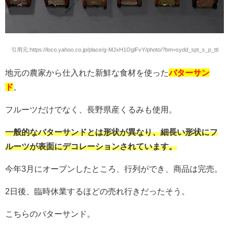
引用元:https://loco.yahoo.co.jp/place/g-MJxH1OglFvY/photo/?bm=sydd_spt_s_p_ttl
地元の農家から仕入れた新鮮な食材を使った
バターサン
ド
。
フルーツだけでなく、長野県産くるみも使用。
一般的なバターサンドとは形状が異なり、細長い形状にフ
ルーツが表面にデコレーションされています。
今年3月にオープンしたところ、行列ができ、商品は完売。
2日後、臨時休業するほどの売れ行きだったそう。
こちらのバターサンド。