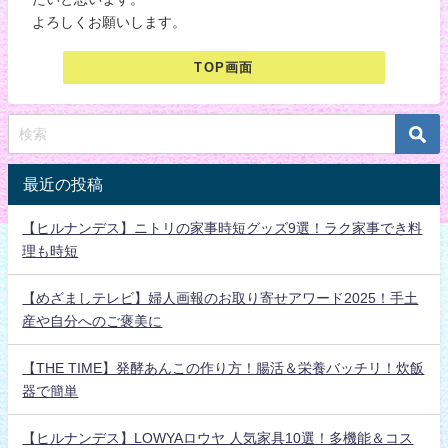
よろしくお願いします。
TOP画面
最近の投稿
【ヒルナンデス】ニトリの家事時短グッズ9選！ラク家事でき料
理も時短
【めざましテレビ】婦人画報のお取り寄せアワード2025！手土
産や自分へのご褒美に
【THE TIME】発酵あんこの作り方！腸活＆栄養バッチリ！炊飯
器で簡単
【ヒルナンデス】LOWYAロウヤ 人気家具10選！多機能＆コス