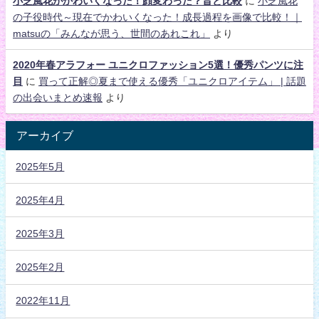
小芝風花がかわいくなった！顔変わった？昔と比較
に
小芝風花
の子役時代～現在でかわいくなった！成長過程を画像で比較！｜
matsuの「みんなが思う、世間のあれこれ」
より
2020年春アラフォー ユニクロファッション5選！優秀パンツに注
目
に
買って正解◎夏まで使える優秀「ユニクロアイテム」 | 話題
の出会いまとめ速報
より
アーカイブ
2025年5月
2025年4月
2025年3月
2025年2月
2022年11月