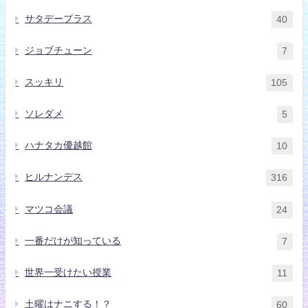
サタデープラス
40
ジョブチューン
7
スッキリ
105
ソレダメ
5
ハナタカ優越館
10
ヒルナンデス
316
マツコ会議
24
一番だけが知っている
7
世界一受けたい授業
11
土曜はナニする！？
60