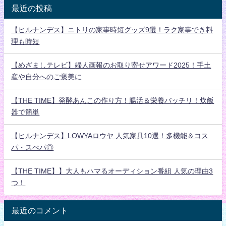
最近の投稿
【ヒルナンデス】ニトリの家事時短グッズ9選！ラク家事でき料
理も時短
【めざましテレビ】婦人画報のお取り寄せアワード2025！手土
産や自分へのご褒美に
【THE TIME】発酵あんこの作り方！腸活＆栄養バッチリ！炊飯
器で簡単
【ヒルナンデス】LOWYAロウヤ 人気家具10選！多機能＆コス
パ・スぺパ◎
【THE TIME】】大人もハマるオーディション番組 人気の理由3
つ！
最近のコメント