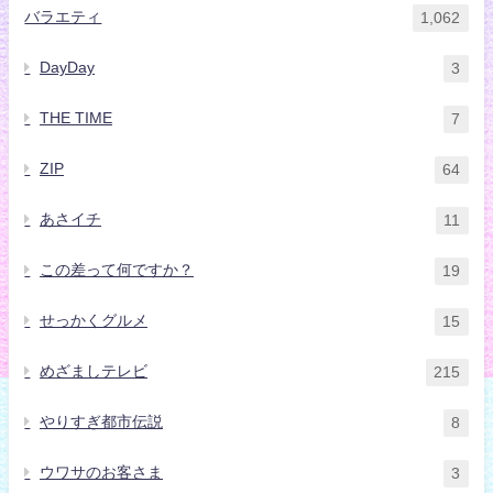
バラエティ
1,062
DayDay
3
THE TIME
7
ZIP
64
あさイチ
11
この差って何ですか？
19
せっかくグルメ
15
めざましテレビ
215
やりすぎ都市伝説
8
ウワサのお客さま
3