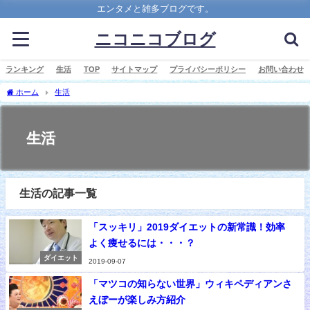
エンタメと雑多ブログです。
ニコニコブログ
ランキング
生活
TOP
サイトマップ
プライバシーポリシー
お問い合わせ
ホーム
生活
生活
生活の記事一覧
「スッキリ」2019ダイエットの新常識！効率
よく痩せるには・・・？
ダイエット
2019-09-07
「マツコの知らない世界」ウィキペディアンさ
えぼーが楽しみ方紹介