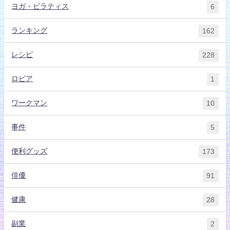
ヨガ・ピラティス
6
ランキング
162
レシピ
228
ロピア
1
ワークマン
10
事件
5
便利グッズ
173
俳優
91
健康
28
副業
2