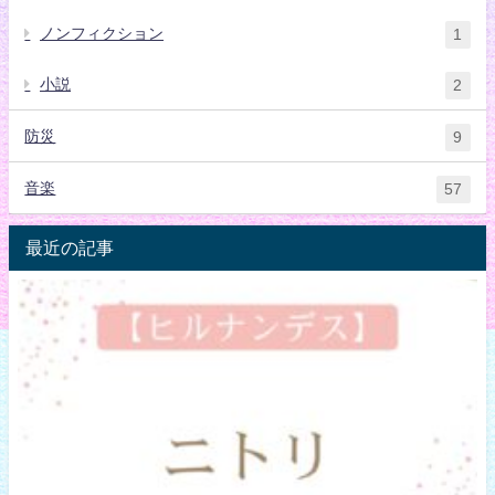
ノンフィクション
1
小説
2
防災
9
音楽
57
最近の記事