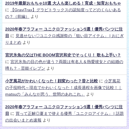
2019年最新おもちゃ10選 大人も楽しめる！育成・知育おもちゃ
に
【GraviTrax】グラビトラックスの認知度ってどのくらいある
の？（前編）
より
2020年春アラフォー ユニクロファッション5選！優秀パンツに注
目
に
見逃せない♡ユニクロ感謝祭の「狙い目アイテム」 | おにぎ
りまとめ
より
宮沢氷魚の父はTHE BOOM宮沢和史でそっくり！ 歌も上手い？
に
宮沢氷魚の目の色が違う？両親は有名人＆熱愛彼女との結婚の
噂も？ - 芸能イレブン
より
小芝風花がかわいくなった！顔変わった？昔と比較
に
小芝風花
の子役時代～現在でかわいくなった！成長過程を画像で比較！｜
matsuの「みんなが思う、世間のあれこれ」
より
2020年春アラフォー ユニクロファッション5選！優秀パンツに注
目
に
買って正解◎夏まで使える優秀「ユニクロアイテム」 | 話題
の出会いまとめ速報
より