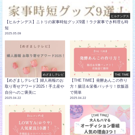
ヒルナンデス
【ヒルナンデス】ニトリの家事時短グッズ9選！ラク家事でき料理も時
短
2025.05.09
めざましテレビ
THE TIME
【めざましテレビ】婦人画報のお
【THE TIME】発酵あんこの作り
取り寄せアワード2025！手土産や
方！腸活＆栄養バッチリ！炊飯器
自分へのご褒美に
で簡単
2025.04.22
2025.04.22