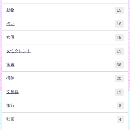
動物
15
占い
16
女優
45
女性タレント
15
家電
36
掃除
20
文房具
19
旅行
8
映画
4