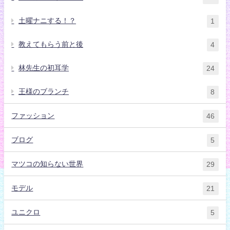
土曜ナニする！？
1
教えてもらう前と後
4
林先生の初耳学
24
王様のブランチ
8
ファッション
46
ブログ
5
マツコの知らない世界
29
モデル
21
ユニクロ
5