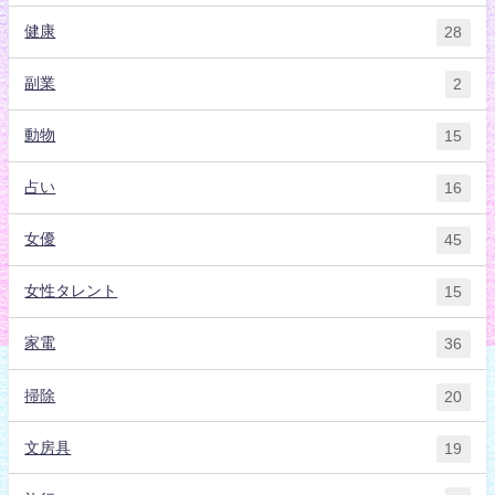
健康
28
副業
2
動物
15
占い
16
女優
45
女性タレント
15
家電
36
掃除
20
文房具
19