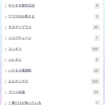
やりすぎ都市伝説
8
ウワサのお客さま
3
サタデープラス
40
ジョブチューン
7
スッキリ
105
ソレダメ
5
ハナタカ優越館
10
ヒルナンデス
316
マツコ会議
24
一番だけが知っている
7