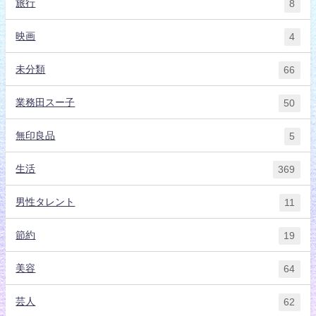
旅行
8
映画
4
未分類
66
業務田スー子
50
無印良品
5
生活
369
男性タレント
11
節約
19
美容
64
芸人
62