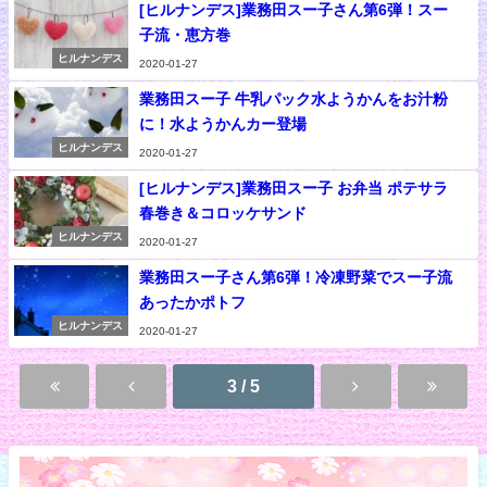
[ヒルナンデス]業務田スー子さん第6弾！スー
子流・恵方巻
ヒルナンデス
2020-01-27
業務田スー子 牛乳パック水ようかんをお汁粉
に！水ようかんカー登場
ヒルナンデス
2020-01-27
[ヒルナンデス]業務田スー子 お弁当 ポテサラ
春巻き＆コロッケサンド
ヒルナンデス
2020-01-27
業務田スー子さん第6弾！冷凍野菜でスー子流
あったかポトフ
ヒルナンデス
2020-01-27
3 / 5