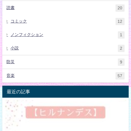
読書
20
コミック
12
ノンフィクション
1
小説
2
防災
9
音楽
57
最近の記事