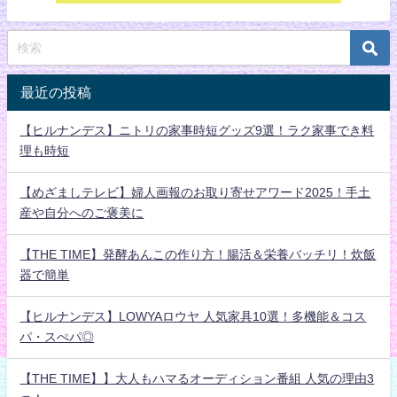
最近の投稿
【ヒルナンデス】ニトリの家事時短グッズ9選！ラク家事でき料
理も時短
【めざましテレビ】婦人画報のお取り寄せアワード2025！手土
産や自分へのご褒美に
【THE TIME】発酵あんこの作り方！腸活＆栄養バッチリ！炊飯
器で簡単
【ヒルナンデス】LOWYAロウヤ 人気家具10選！多機能＆コス
パ・スぺパ◎
【THE TIME】】大人もハマるオーディション番組 人気の理由3