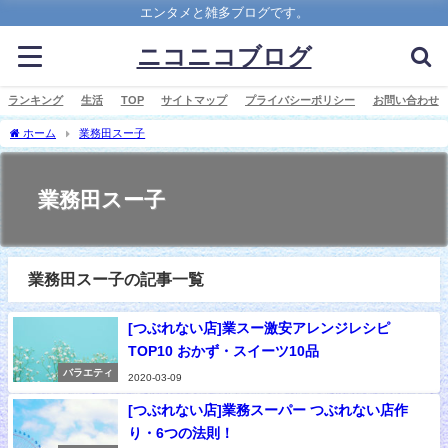
エンタメと雑多ブログです。
ニコニコブログ
ランキング
生活
TOP
サイトマップ
プライバシーポリシー
お問い合わせ
ホーム
業務田スー子
業務田スー子
業務田スー子の記事一覧
[つぶれない店]業スー激安アレンジレシピ
TOP10 おかず・スイーツ10品
バラエティ
2020-03-09
[つぶれない店]業務スーパー つぶれない店作
り・6つの法則！