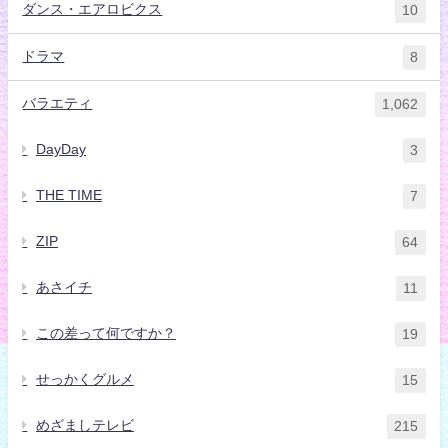
ダンス・エアロビクス
10
ドラマ
8
バラエティ
1,062
DayDay
3
THE TIME
7
ZIP
64
あさイチ
11
この差って何ですか？
19
せっかくグルメ
15
めざましテレビ
215