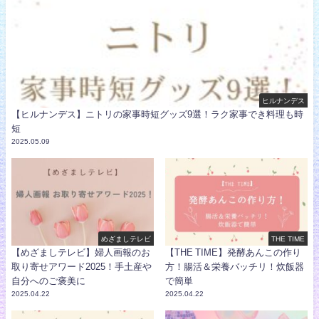
ヒルナンデス
【ヒルナンデス】ニトリの家事時短グッズ9選！ラク家事でき料理も時
短
2025.05.09
めざましテレビ
THE TIME
【めざましテレビ】婦人画報のお
【THE TIME】発酵あんこの作り
取り寄せアワード2025！手土産や
方！腸活＆栄養バッチリ！炊飯器
自分へのご褒美に
で簡単
2025.04.22
2025.04.22