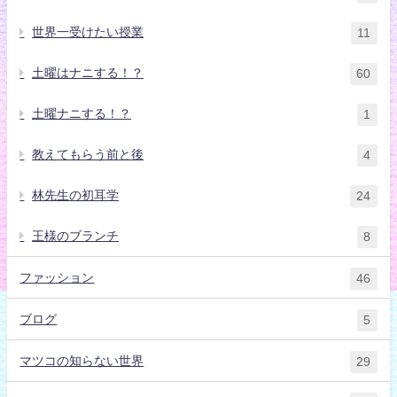
世界一受けたい授業
11
土曜はナニする！？
60
土曜ナニする！？
1
教えてもらう前と後
4
林先生の初耳学
24
王様のブランチ
8
ファッション
46
ブログ
5
マツコの知らない世界
29