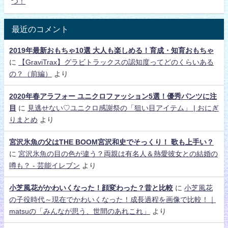
つ！
最近のコメント
2019年最新おもちゃ10選 大人も楽しめる！育成・知育おもちゃ
に
【GraviTrax】グラビトラックスの認知度ってどのくらいある
の？（前編）
より
2020年春アラフォー ユニクロファッション5選！優秀パンツに注
目
に
見逃せない♡ユニクロ感謝祭の「狙い目アイテム」 | おにぎ
りまとめ
より
宮沢氷魚の父はTHE BOOM宮沢和史でそっくり！ 歌も上手い？
に
宮沢氷魚の目の色が違う？両親は有名人＆熱愛彼女との結婚の
噂も？ - 芸能イレブン
より
小芝風花がかわいくなった！顔変わった？昔と比較
に
小芝風花
の子役時代～現在でかわいくなった！成長過程を画像で比較！｜
matsuの「みんなが思う、世間のあれこれ」
より