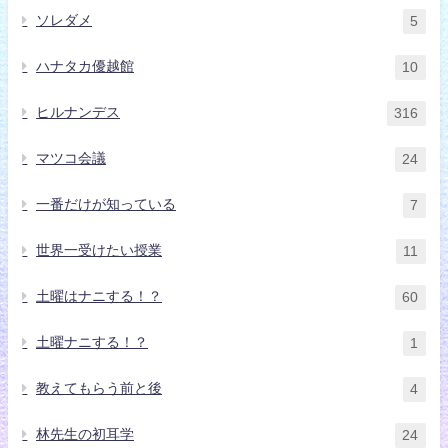
ソレダメ
5
ハナタカ優越館
10
ヒルナンデス
316
マツコ会議
24
一番だけが知っている
7
世界一受けたい授業
11
土曜はナニする！？
60
土曜ナニする！？
1
教えてもらう前と後
4
林先生の初耳学
24