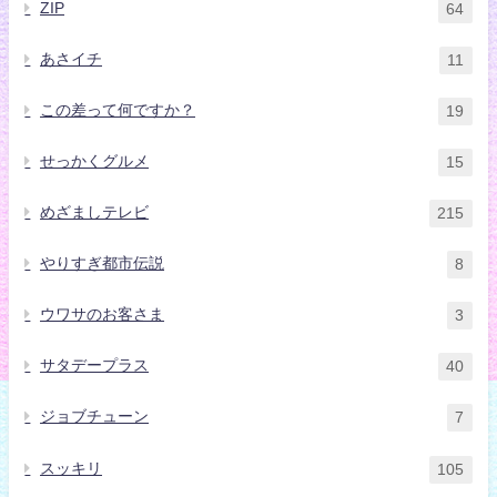
ZIP
64
あさイチ
11
この差って何ですか？
19
せっかくグルメ
15
めざましテレビ
215
やりすぎ都市伝説
8
ウワサのお客さま
3
サタデープラス
40
ジョブチューン
7
スッキリ
105