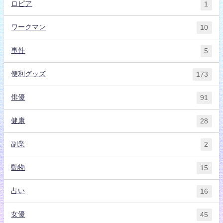
ロピア
1
ワークマン
10
事件
5
便利グッズ
173
俳優
91
健康
28
副業
2
動物
15
占い
16
女優
45