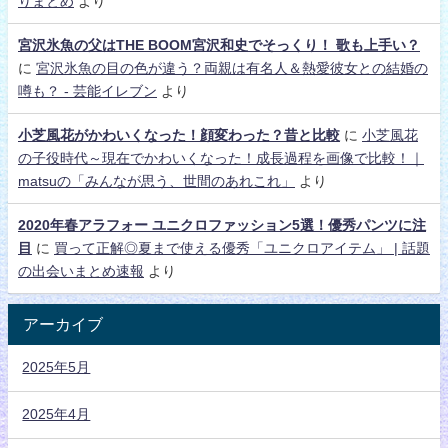
りまとめ
より
宮沢氷魚の父はTHE BOOM宮沢和史でそっくり！ 歌も上手い？
に
宮沢氷魚の目の色が違う？両親は有名人＆熱愛彼女との結婚の
噂も？ - 芸能イレブン
より
小芝風花がかわいくなった！顔変わった？昔と比較
に
小芝風花
の子役時代～現在でかわいくなった！成長過程を画像で比較！｜
matsuの「みんなが思う、世間のあれこれ」
より
2020年春アラフォー ユニクロファッション5選！優秀パンツに注
目
に
買って正解◎夏まで使える優秀「ユニクロアイテム」 | 話題
の出会いまとめ速報
より
アーカイブ
2025年5月
2025年4月