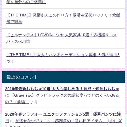
産や自分へのご褒美に
【THE TIME】発酵あんこの作り方！腸活＆栄養バッチリ！炊飯
器で簡単
【ヒルナンデス】LOWYAロウヤ 人気家具10選！多機能＆コス
パ・スぺパ◎
【THE TIME】】大人もハマるオーディション番組 人気の理由3
つ！
最近のコメント
2019年最新おもちゃ10選 大人も楽しめる！育成・知育おもちゃ
に
【GraviTrax】グラビトラックスの認知度ってどのくらいある
の？（前編）
より
2020年春アラフォー ユニクロファッション5選！優秀パンツに注
目
に
見逃せない♡ユニクロ感謝祭の「狙い目アイテム」 | おにぎ