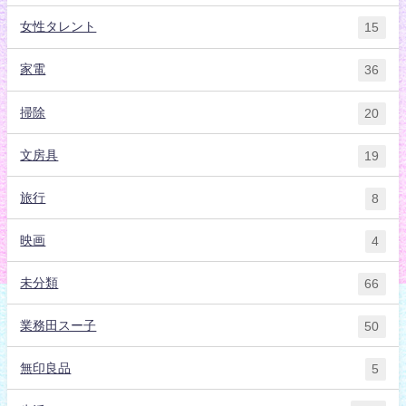
女性タレント
15
家電
36
掃除
20
文房具
19
旅行
8
映画
4
未分類
66
業務田スー子
50
無印良品
5