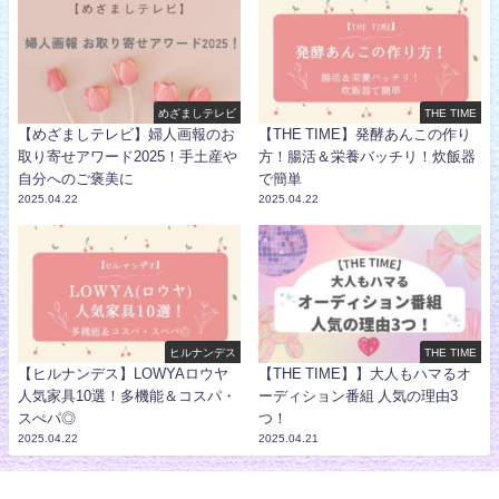
めざましテレビ
THE TIME
【めざましテレビ】婦人画報のお
【THE TIME】発酵あんこの作り
取り寄せアワード2025！手土産や
方！腸活＆栄養バッチリ！炊飯器
自分へのご褒美に
で簡単
2025.04.22
2025.04.22
ヒルナンデス
THE TIME
【ヒルナンデス】LOWYAロウヤ
【THE TIME】】大人もハマるオ
人気家具10選！多機能＆コスパ・
ーディション番組 人気の理由3
スぺパ◎
つ！
2025.04.22
2025.04.21