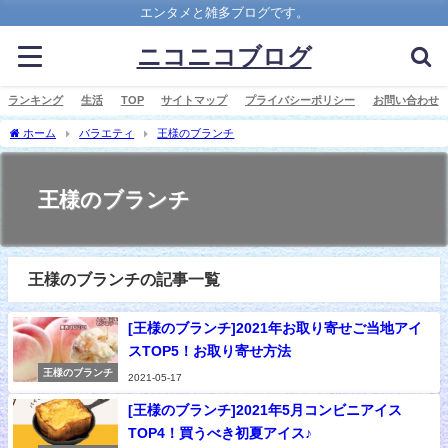
エンタメと雑多ブログです。
ニコニコブログ
ランキング
生活
TOP
サイトマップ
プライバシーポリシー
お問い合わせ
ホーム
バラエティ
王様のブランチ
王様のブランチ
王様のブランチの記事一覧
[王様のブランチ]2021年お取り寄せご当地アイ
スTOP5！お取り寄せ方法
王様のブランチ
2021-05-17
[王様のブランチ]2021年5月コンビニアイス
TOP4！買うべき初夏アイス♪