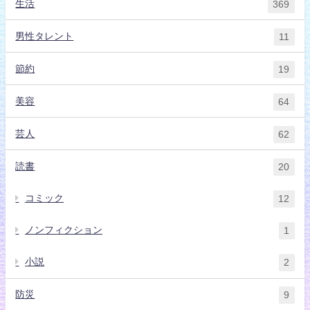
生活
369
男性タレント
11
節約
19
美容
64
芸人
62
読書
20
コミック
12
ノンフィクション
1
小説
2
防災
9